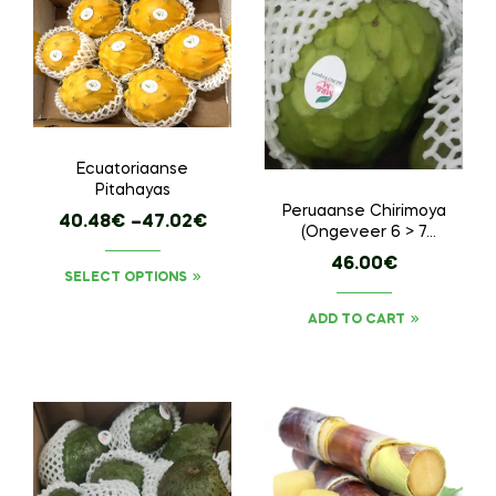
Ecuatoriaanse
Pitahayas
Peruaanse Chirimoya
40.48
€
–
47.02
€
(Ongeveer 6 > 7
stuks / 4 kg)
46.00
€
SELECT OPTIONS
ADD TO CART