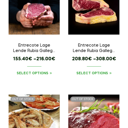
Entrecote Lage
Entrecote Lage
Lende Rubia Gallega
Lende Rubia Gallega
– Hele Stuk
– Hele Stuk
155.40
€
–
216.00
€
208.80
€
–
308.00
€
SELECT OPTIONS
SELECT OPTIONS
OUT OF STOCK
OUT OF STOCK